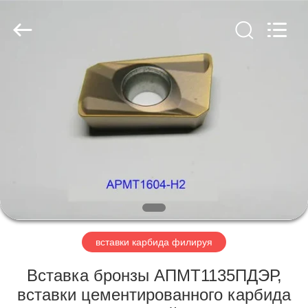
Technology
Co.,Ltd..
All
Rights
Reserved.
Developed
by
ECER
ДОМ
ПРОДУКТЫ
О
НАС
ПУТЕШЕСТВИЕ
ФАБРИКИ
вставки карбида филируя
Вставка бронзы АПМТ1135ПДЭР,
ПРОВЕРКА
вставки цементированного карбида