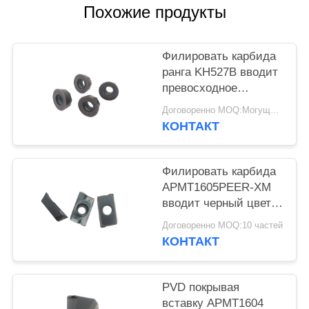
КОНФИДЕНЦИАЛЬНОСТИ
Похожие продукты
Филировать карбида
ранга KH527B вводит
превосходное
сопротивление
Договоренно MOQ:Могущий быть предметом переговоров
трещиноватости
КОНТАКТ
Филировать карбида
APMT1605PEER-XM
вводит черный цвет с
покрытием PVD
Договоренно MOQ:10 частей
КОНТАКТ
PVD покрывая
вставку APMT1604