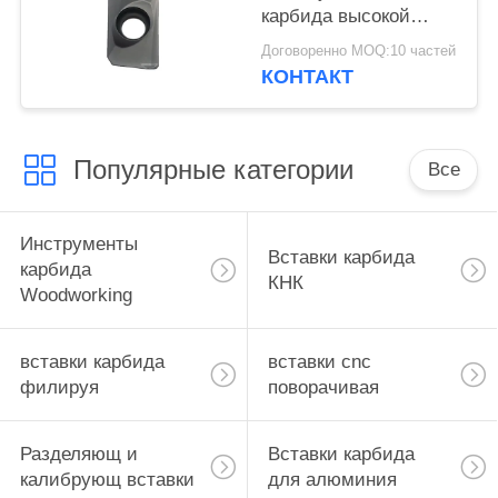
карбида высокой
точности филируя
Договоренно MOQ:10 частей
КОНТАКТ
Популярные категории
Все
Инструменты
Вставки карбида
карбида
КНК
Woodworking
вставки карбида
вставки cnc
филируя
поворачивая
Разделяющ и
Вставки карбида
калибрующ вставки
для алюминия