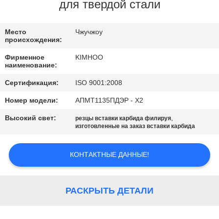
КАЧЕСТВА
для твердой стали
СВЯЖИТЕСЬ
Место
Чжучжоу
происхождения:
МЫ
Фирменное
KIMHOO
наименование:
НОВОСТИ
Сертификация:
ISO 9001:2008
Номер модели:
АПМТ1135ПДЭР - Х2
СПРОСИТЕ
Высокий свет:
,
резцы вставки карбида филируя
ЦИТАТУ
изготовленные на заказ вставки карбида
КОНТАКТНЫЕ ДАННЫЕ!
КАРТА
САЙТА
РАСКРЫТЬ ДЕТАЛИ
ПОЛИТИКА