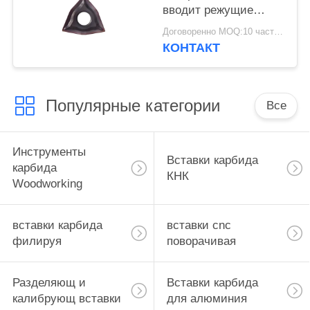
вводит режущие
инструменты карбида
Договоренно MOQ:10 часть/частей
вольфрама
КОНТАКТ
Популярные категории
Все
Инструменты
Вставки карбида
карбида
КНК
Woodworking
вставки карбида
вставки cnc
филируя
поворачивая
Разделяющ и
Вставки карбида
калибрующ вставки
для алюминия