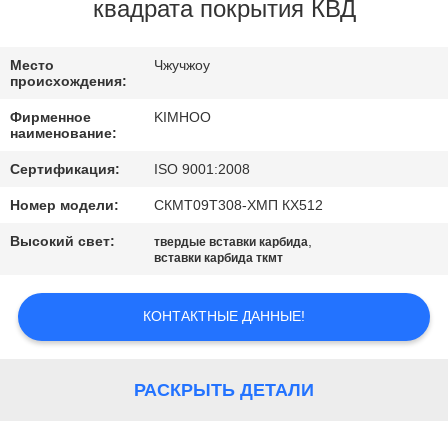
КАЧЕСТВА
квадрата покрытия КВД
СВЯЖИТЕСЬ
Место
Чжучжоу
происхождения:
МЫ
Фирменное
KIMHOO
наименование:
НОВОСТИ
Сертификация:
ISO 9001:2008
Номер модели:
СКМТ09Т308-ХМП КХ512
СПРОСИТЕ
Высокий свет:
,
твердые вставки карбида
ЦИТАТУ
вставки карбида ткмт
КОНТАКТНЫЕ ДАННЫЕ!
КАРТА
САЙТА
РАСКРЫТЬ ДЕТАЛИ
ПОЛИТИКА