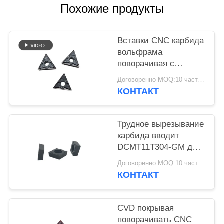
КОНФИДЕНЦИАЛЬНОСТИ
Похожие продукты
Вставки CNC карбида
вольфрама
поворачивая с
коррозионностойким
Договоренно MOQ:10 часть/частей
КОНТАКТ
Трудное вырезывание
карбида вводит
DCMT11T304-GM для
подвергая
Договоренно MOQ:10 часть/частей
механической
КОНТАКТ
обработке стали
CVD покрывая
поворачивать CNC