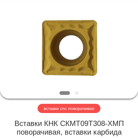
Technology
Co.,Ltd..
All
Rights
Reserved.
Developed
by
ECER
ДОМ
ПРОДУКТЫ
О
НАС
ПУТЕШЕСТВИЕ
ФАБРИКИ
вставки cnc поворачивая
Вставки КНК СКМТ09Т308-ХМП
ПРОВЕРКА
поворачивая, вставки карбида