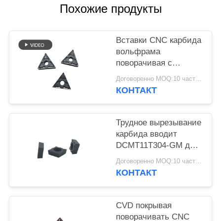
КОНФИДЕНЦИАЛЬНОСТИ
Похожие продукты
Вставки CNC карбида
вольфрама
поворачивая с
коррозионностойким
Договоренно MOQ:10 часть/частей
КОНТАКТ
Трудное вырезывание
карбида вводит
DCMT11T304-GM для
подвергая
Договоренно MOQ:10 часть/частей
механической
КОНТАКТ
обработке стали
CVD покрывая
поворачивать CNC