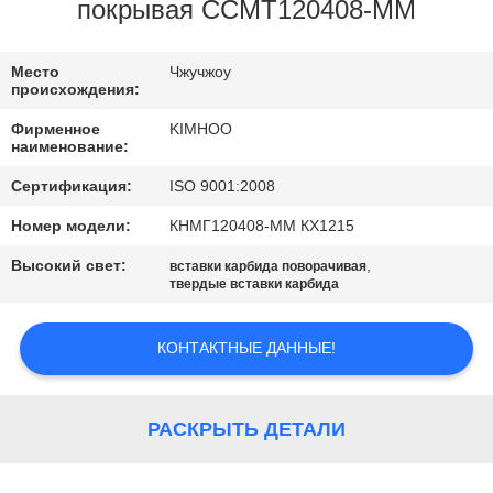
КАЧЕСТВА
покрывая CCMT120408-MM
СВЯЖИТЕСЬ
Место
Чжучжоу
происхождения:
МЫ
Фирменное
KIMHOO
наименование:
НОВОСТИ
Сертификация:
ISO 9001:2008
Номер модели:
КНМГ120408-ММ КХ1215
СПРОСИТЕ
Высокий свет:
,
вставки карбида поворачивая
ЦИТАТУ
твердые вставки карбида
КОНТАКТНЫЕ ДАННЫЕ!
КАРТА
САЙТА
РАСКРЫТЬ ДЕТАЛИ
ПОЛИТИКА