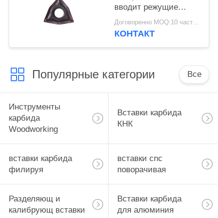
вводит режущие
инструменты карбида
Договоренно MOQ:10 часть/частей
вольфрама
КОНТАКТ
Популярные категории
Все
Инструменты
Вставки карбида
карбида
КНК
Woodworking
вставки карбида
вставки cnc
филируя
поворачивая
Разделяющ и
Вставки карбида
калибрующ вставки
для алюминия