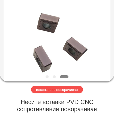
Technology
Co.,Ltd..
All
Rights
Reserved.
Developed
by
ECER
ДОМ
ПРОДУКТЫ
О
НАС
ПУТЕШЕСТВИЕ
ФАБРИКИ
вставки cnc поворачивая
Несите вставки PVD CNC
ПРОВЕРКА
сопротивления поворачивая