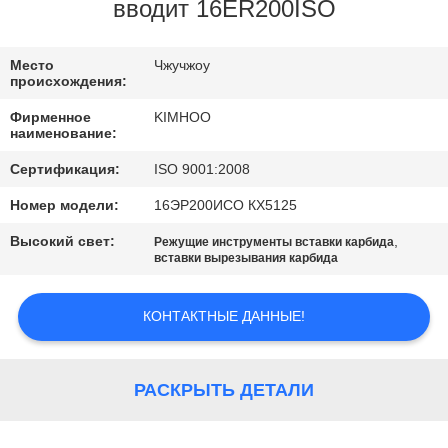
КАЧЕСТВА
вводит 16ER200ISO
СВЯЖИТЕСЬ
Место
Чжучжоу
происхождения:
МЫ
Фирменное
KIMHOO
наименование:
НОВОСТИ
Сертификация:
ISO 9001:2008
Номер модели:
16ЭР200ИСО КХ5125
СПРОСИТЕ
Высокий свет:
,
Режущие инструменты вставки карбида
ЦИТАТУ
вставки вырезывания карбида
КОНТАКТНЫЕ ДАННЫЕ!
КАРТА
САЙТА
РАСКРЫТЬ ДЕТАЛИ
ПОЛИТИКА