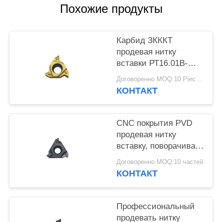
КОНФИДЕНЦИАЛЬНОСТИ
Похожие продукты
Карбид ЗКККТ
продевая нитку
вставки РТ16.01В-
Г55П ИБГ201 для
Договоренно MOQ:10 Piece / Pieces
подвергая
КОНТАКТ
механической
обработке стали
CNC покрытия PVD
продевая нитку
вставку, поворачивая
инструмент вводит
Договоренно MOQ:10 частей
16ER200ISO
КОНТАКТ
Профессиональный
продевать нитку