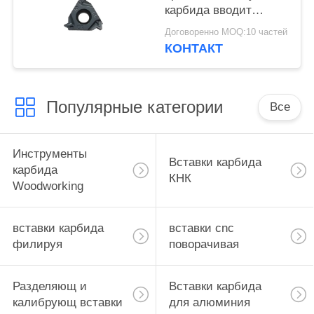
карбида вводит
16ER11W, образец
Договоренно MOQ:10 частей
приемлемый
КОНТАКТ
Популярные категории
Все
Инструменты
Вставки карбида
карбида
КНК
Woodworking
вставки карбида
вставки cnc
филируя
поворачивая
Разделяющ и
Вставки карбида
калибрующ вставки
для алюминия