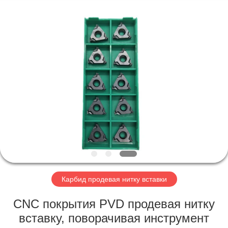
Technology
Co.,Ltd..
All
Rights
Reserved.
Developed
by
ECER
ДОМ
ПРОДУКТЫ
О
НАС
ПУТЕШЕСТВИЕ
ФАБРИКИ
Карбид продевая нитку вставки
CNC покрытия PVD продевая нитку
ПРОВЕРКА
вставку, поворачивая инструмент