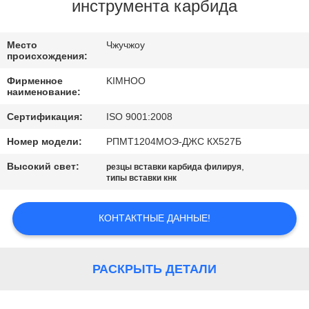
КАЧЕСТВА
инструмента карбида
СВЯЖИТЕСЬ
Место
Чжучжоу
происхождения:
МЫ
Фирменное
KIMHOO
наименование:
НОВОСТИ
Сертификация:
ISO 9001:2008
Номер модели:
РПМТ1204МОЭ-ДЖС КХ527Б
СПРОСИТЕ
Высокий свет:
,
резцы вставки карбида филируя
ЦИТАТУ
типы вставки кнк
КОНТАКТНЫЕ ДАННЫЕ!
КАРТА
САЙТА
РАСКРЫТЬ ДЕТАЛИ
ПОЛИТИКА