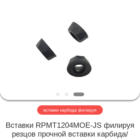
KIMHOO
Technology
Co.,Ltd..
All
Rights
Reserved.
Developed
by
ДОМ
ECER
ПРОДУКТЫ
О
НАС
ПУТЕШЕСТВИЕ
ФАБРИКИ
вставки карбида филируя
Вставки RPMT1204MOE-JS филируя
ПРОВЕРКА
резцов прочной вставки карбида/