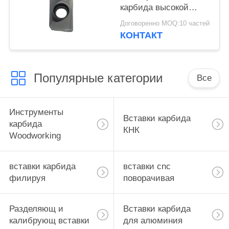
карбида высокой
точности филируя
Договоренно MOQ:10 частей
КОНТАКТ
Популярные категории
Все
Инструменты
Вставки карбида
карбида
КНК
Woodworking
вставки карбида
вставки cnc
филируя
поворачивая
Разделяющ и
Вставки карбида
калибрующ вставки
для алюминия