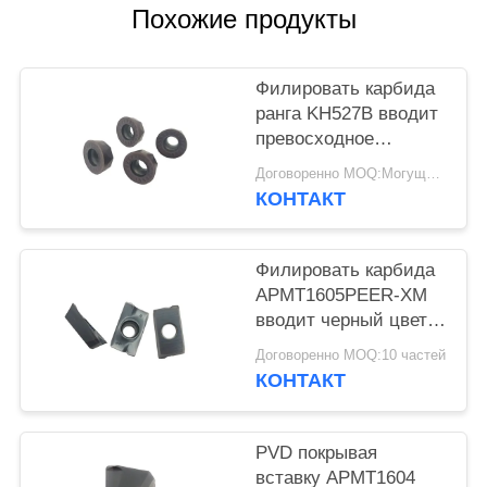
КОНФИДЕНЦИАЛЬНОСТИ
Похожие продукты
Филировать карбида
ранга KH527B вводит
превосходное
сопротивление
Договоренно MOQ:Могущий быть предметом переговоров
трещиноватости
КОНТАКТ
Филировать карбида
APMT1605PEER-XM
вводит черный цвет с
покрытием PVD
Договоренно MOQ:10 частей
КОНТАКТ
PVD покрывая
вставку APMT1604