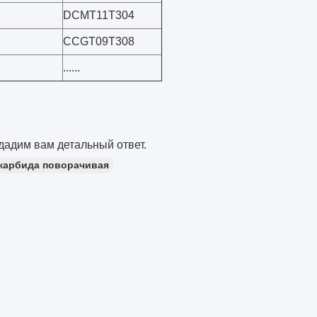
DCMT11T304
CCGT09T308
......
дадим вам детальный ответ.
 карбида поворачивая