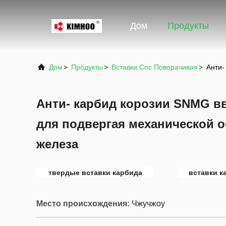
Дом
Продукты
Дом
>
Продукты
>
Вставки Cnc Поворачивая
>
Анти-
Анти- карбид корозии SNMG в
для подвергая механической о
железа
твердые вставки карбида
вставки к
Место происхождения:
Чжучжоу