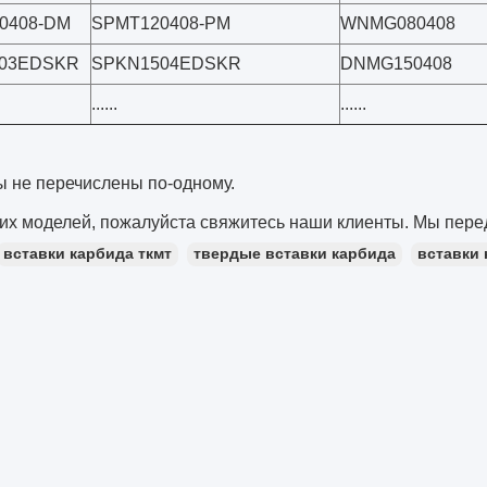
0408-DM
SPMT120408-PM
WNMG080408
03EDSKR
SPKN1504EDSKR
DNMG150408
......
......
ы не перечислены по-одному.
их моделей, пожалуйста свяжитесь наши клиенты. Мы пере
вставки карбида ткмт
твердые вставки карбида
вставки