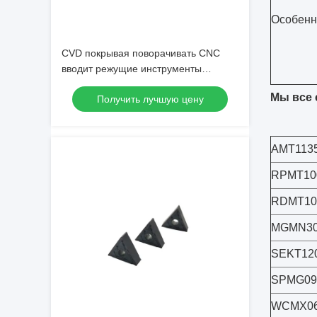
Особенн
CVD покрывая поворачивать CNC
вводит режущие инструменты
карбида вольфрама
Мы все 
Получить лучшую цену
AMT113
RPMT10
RDMT1
MGMN30
SEKT12
SPMG09
WCMX06