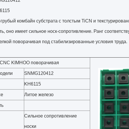
MG120412
H6115
грубый комбайн субстрата с толстым TiCN и текстурирова
ь, оно имеет сильное носк-сопротивление. Ранг соответст
елкой поворачивая под стабилизированные условия труда.
 CNC KIMHOO поворачивая
одели
SNMG120412
KH6115
ce
Литое железо
ть
Сильное сопротивление
носки