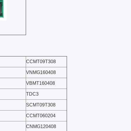
CCMT09T308
VNMG160408
VBMT160408
TDC3
SCMT09T308
CCMT060204
CNMG120408