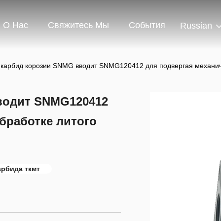
О Нас
Свяжитесь Мы
События
Russian
 карбид корозии SNMG вводит SNMG120412 для подвергая механич
водит SNMG120412
бработке литого
арбида ткмт