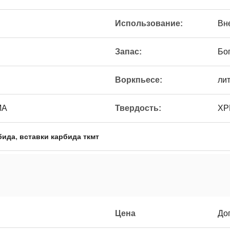
Использование:
Вн
Запас:
Бо
Воркпьесе:
ли
МА
Твердость:
ХР
,
бида
вставки карбида ткмт
Цена
До