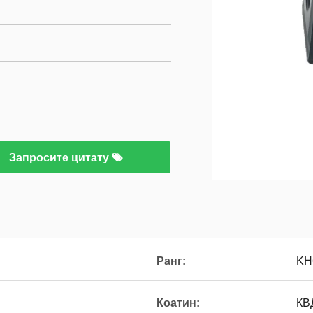
Запросите цитату
Ранг:
KH
Коатин:
КВ