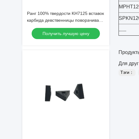
MPHT12
Ранг 100% твердости KH7125 вставок
SPKN12
карбида девственницы поворачивая
высокая
......
Получить лучшую цену
Продукт
Для друг
Тэги：