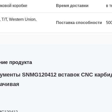
иковой коробке
Время доставки
в т
 T/T, Western Union,
Поставка способности
500
ние продукта
ументы SNMG120412 вставок CNC карби
ачивая