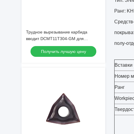
Тип: SN
Ранг: K
Средств-
Трудное вырезывание карбида
покрыват
вводит DCMT11T304-GM для
полу-отд
подвергая механической обработке
Получить лучшую цену
стали
Вставки
Номер м
Ранг
Workpie
Твердос