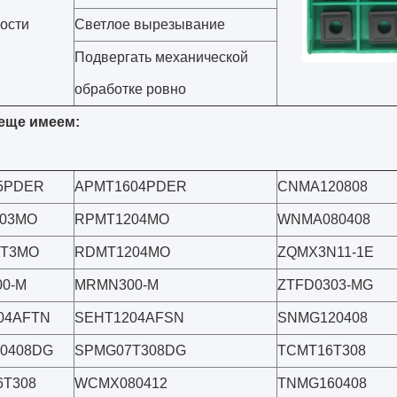
ости
Светлое вырезывание
Подвергать механической
обработке ровно
еще имеем:
5PDER
APMT1604PDER
CNMA120808
03MO
RPMT1204MO
WNMA080408
0T3MO
RDMT1204MO
ZQMX3N11-1E
0-M
MRMN300-M
ZTFD0303-MG
04AFTN
SEHT1204AFSN
SNMG120408
0408DG
SPMG07T308DG
TCMT16T308
T308
WCMX080412
TNMG160408