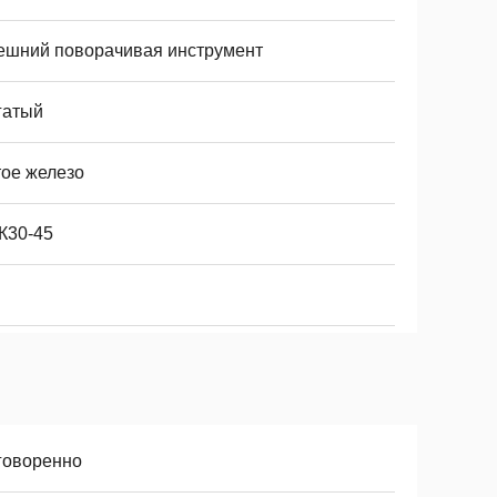
ешний поворачивая инструмент
гатый
тое железо
К30-45
говоренно