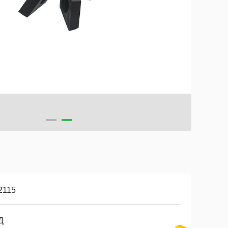
2115
Д