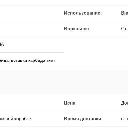
Использование:
Вн
Воркпьесе:
Ст
МА
,
бида
вставки карбида ткмт
Цена
До
иковой коробке
Время доставки
в т