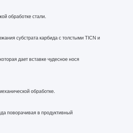
ой обработке стали.
ржания субстрата карбида с толстыми TICN и
оторая дает вставке чудесное нося
ь механической обработке.
бида поворачивая в продуктивный