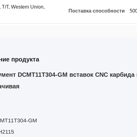
 T/T, Western Union,
Поставка способности
500
ние продукта
умент DCMT11T304-GM вставок CNC карбида
ачивая
CMT11T304-GM
H2115