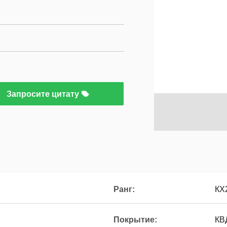
Запросите цитату
Ранг:
КХ
Покрытие:
КВ