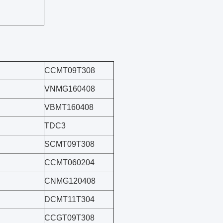
CCMT09T308
VNMG160408
VBMT160408
TDC3
SCMT09T308
CCMT060204
CNMG120408
DCMT11T304
CCGT09T308