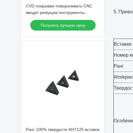
CVD покрывая поворачивать CNC
5.
Превос
вводит режущие инструменты
карбида вольфрама
Получить лучшую цену
Вставки
Номер м
Ранг
Workpie
Твердос
Особенн
Ранг 100% твердости KH7125 вставок