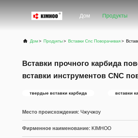
Дом
Продукты
Дом
>
Продукты
>
Вставки Cnc Поворачивая
>
Встав
Вставки прочного карбида пов
вставки инструментов CNC по
твердые вставки карбида
вставки к
Место происхождения:
Чжучжоу
Фирменное наименование:
KIMHOO