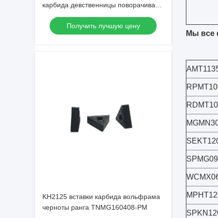
карбида девственницы поворачивая
высокая
Получить лучшую цену
Мы все 
AMT113
RPMT10
RDMT1
MGMN30
SEKT12
SPMG09
WCMX06
MPHT12
KH2125 вставки карбида вольфрама
черноты ранга TNMG160408-PM
SPKN12