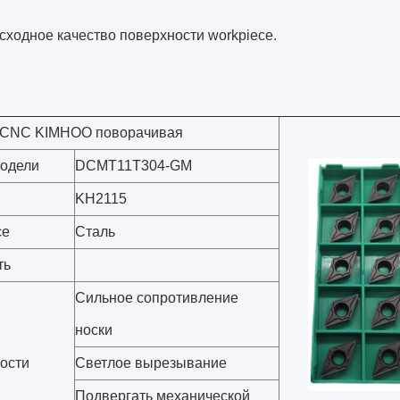
ходное качество поверхности workpiece.
 CNC KIMHOO поворачивая
одели
DCMT11T304-GM
KH2115
ce
Сталь
ть
Сильное сопротивление
носки
ости
Светлое вырезывание
Подвергать механической