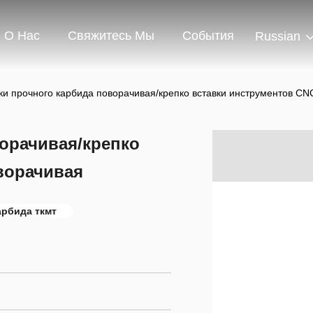
О Нас
Свяжитесь Мы
События
Russian
ки прочного карбида поворачивая/крепко вставки инструментов CN
орачивая/крепко
ворачивая
арбида ткмт