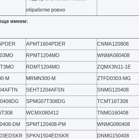
обработке ровно
еще имеем:
5PDER
APMT1604PDER
CNMA120808
03MO
RPMT1204MO
WNMA080408
0T3MO
RDMT1204MO
ZQMX3N11-1E
0-M
MRMN300-M
ZTFD0303-MG
04AFTN
SEHT1204AFSN
SNMG120408
0408DG
SPMG07T308DG
TCMT16T308
T308
WCMX080412
TNMG160408
0408-DM
SPMT120408-PM
WNMG080408
03EDSKR
SPKN1504EDSKR
DNMG150408