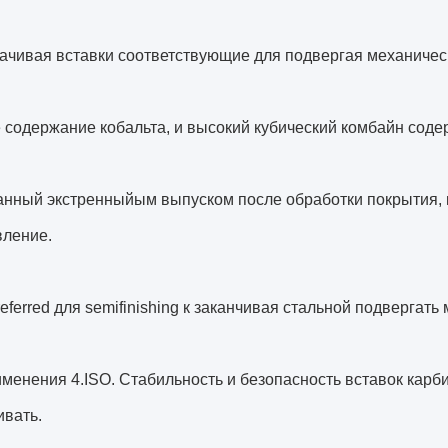
ачивая вставки соответствующие для подвергая механическ
е содержание кобальта, и высокий кубический комбайн соде
нный экстренныйым выпуском после обработки покрытия, к
вление.
referred для semifinishing к заканчивая стальной подвергат
менения 4.ISO. Стабильность и безопасность вставок кар
ивать.