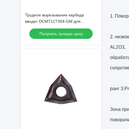
Трудное вырезывание карбида
1.
Повор
вводит DCMT11T304-GM для
подвергая механической обработке
Получить лучшую цену
стали
2. низко
AL2O3,
обработа
сопроти
ранг 3.P
Зона при
поворач