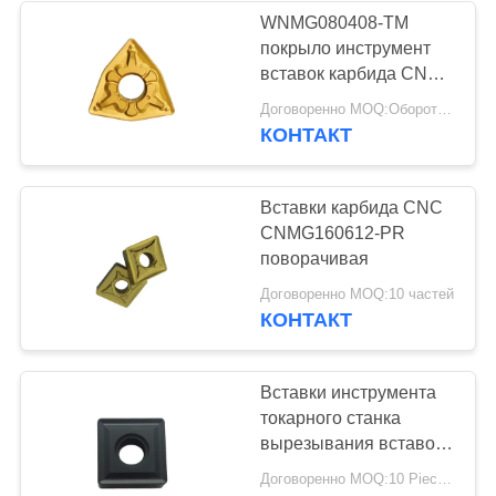
WNMG080408-TM
покрыло инструмент
вставок карбида CNC
поворачивая
Договоренно MOQ:Оборотный
КОНТАКТ
Вставки карбида CNC
CNMG160612-PR
поворачивая
Договоренно MOQ:10 частей
КОНТАКТ
Вставки инструмента
токарного станка
вырезывания вставок
СНМГ120408 КНК
Договоренно MOQ:10 Piece / Pieces
поворачивая