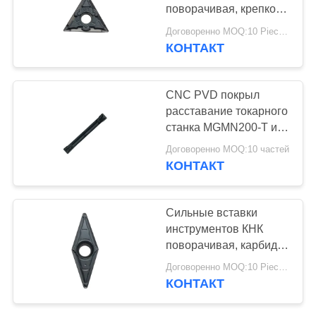
КОНФИДЕНЦИАЛЬНОСТИ
поворачивая, крепко
поворачивая вставки
Договоренно MOQ:10 Piece / Pieces
прочные
КОНТАКТ
CNC PVD покрыл
расставание токарного
станка MGMN200-T и
вставки калибровать
Договоренно MOQ:10 частей
КОНТАКТ
Сильные вставки
инструментов КНК
поворачивая, карбид
вольфрама вводят
Договоренно MOQ:10 Piece / Pieces
Воркпьесе литого
КОНТАКТ
железа