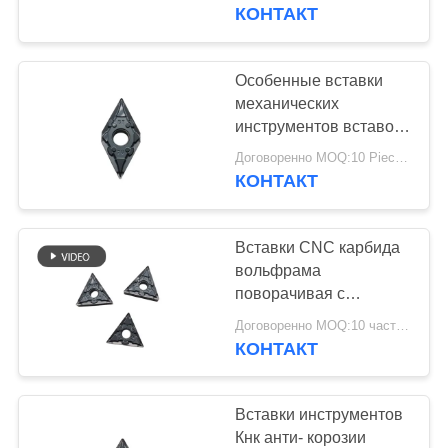
КАЧЕСТВА
TCMT110202-24
КОНТАКТ
СВЯЖИТЕСЬ
Особенные вставки
МЫ
механических
инструментов вставок
карбида вольфрама
НОВОСТИ
Договоренно MOQ:10 Piece / Pieces
формы/Кнк
КОНТАКТ
СПРОСИТЕ
Вставки CNC карбида
ЦИТАТУ
вольфрама
поворачивая с
коррозионностойким
КАРТА
Договоренно MOQ:10 часть/частей
КОНТАКТ
САЙТА
ПОЛИТИКА
Вставки инструментов
Кнк анти- корозии