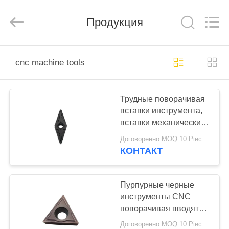
Technology
Co.,Ltd..
All
Продукция
Rights
Reserved.
Developed
by
ECER
ДОМ
cnc machine tools
ПРОДУКТЫ
Трудные поворачивая
вставки инструмента,
О
вставки механических
НАС
инструментов Кнк
Договоренно MOQ:10 Piece / Pieces
токарного станка
КОНТАКТ
карбида
ПУТЕШЕСТВИЕ
ФАБРИКИ
Пурпурные черные
инструменты CNC
поворачивая вводят
ПРОВЕРКА
PVD покрывая
Договоренно MOQ:10 Piece / Pieces