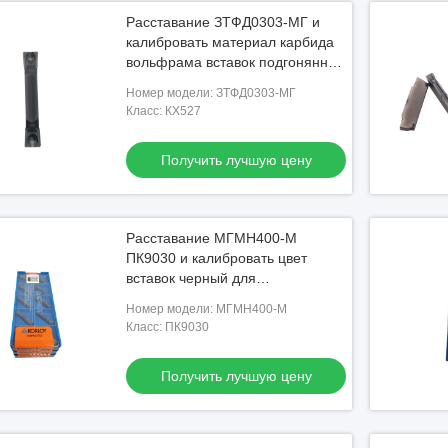
Расставание ЗТФД0303-МГ и
калибровать материал карбида
вольфрама вставок подгонянный
размером
Номер модели: ЗТФД0303-МГ
Класс: КХ527
Получить лучшую цену
Расставание МГМН400-М
ПК9030 и калибровать цвет
вставок черный для
нержавеющей стали
Номер модели: МГМН400-М
Класс: ПК9030
Получить лучшую цену