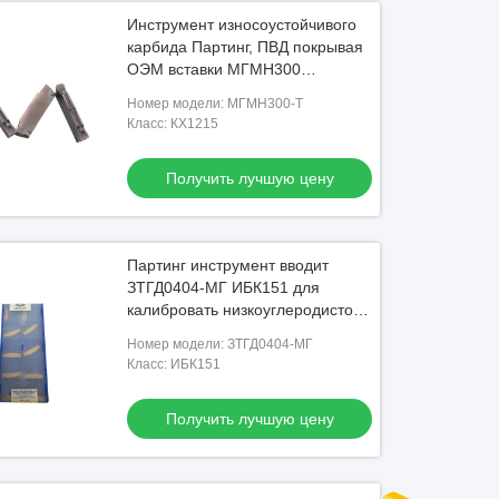
Инструмент износоустойчивого
карбида Партинг, ПВД покрывая
ОЭМ вставки МГМН300
доступный
Номер модели: МГМН300-Т
Класс: КХ1215
Получить лучшую цену
Партинг инструмент вводит
ЗТГД0404-МГ ИБК151 для
калибровать низкоуглеродистой
стали точный
Номер модели: ЗТГД0404-МГ
Класс: ИБК151
Получить лучшую цену