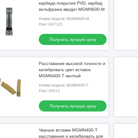
карбида покрытия PVD, карбид
вольфрама вводит MGMN600-M
Номер модели: MGMN600-M
Ранг: KH7125
Получить лучшую цену
Расставание высокой точности и
либруя вставки
Расставание МГМН200-Т и вставки
калибровать цвет вставок
MGMN400-T желтый
калибровать
Номер модели: MGMN400-T
ть лучшую цену
Получить лучшую цену
Ранг: КХ513
Получить лучшую цену
Черные вставки MGMN400-T
расставания и калибровать для