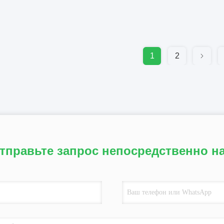
1
2
тправьте запрос непосредственно н