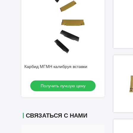
тавки
Расставание МГМН200-Т и вставки
Карбид МГМН ка
калибровать
цену
Получить лучшую цену
Получи
СВЯЗАТЬСЯ С НАМИ