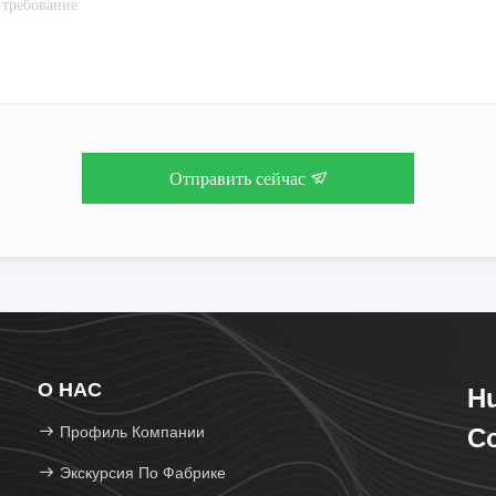
Отправить сейчас
О НАС
H
Профиль Компании
Co
Экскурсия По Фабрике