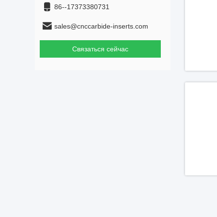
86--17373380731
sales@cnccarbide-inserts.com
Связаться сейчас