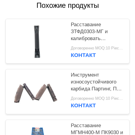
КОНФИДЕНЦИАЛЬНОСТИ
Похожие продукты
Расставание
ЗТФД0303-МГ и
калибровать
материал карбида
Договоренно MOQ:10 Piece / Pieces
вольфрама вставок
КОНТАКТ
подгонянный
размером
Инструмент
износоустойчивого
карбида Партинг, ПВД
покрывая ОЭМ
Договоренно MOQ:10 Piece / Pieces
вставки МГМН300
КОНТАКТ
доступный
Расставание
МГМН400-М ПК9030 и