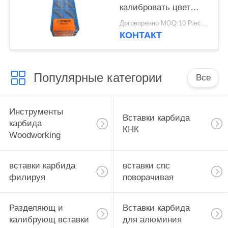
калибровать цвет
вставок черный для
Договоренно MOQ:10 Piece / Pieces
нержавеющей стали
КОНТАКТ
Популярные категории
Все
Инструменты
Вставки карбида
карбида
КНК
Woodworking
вставки карбида
вставки cnc
филируя
поворачивая
Разделяющ и
Вставки карбида
калибрующ вставки
для алюминия