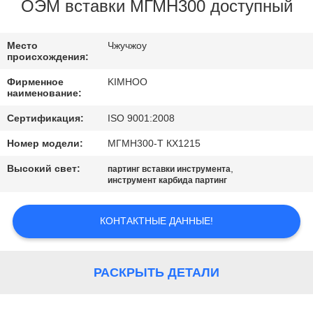
КАЧЕСТВА
ОЭМ вставки МГМН300 доступный
СВЯЖИТЕСЬ
Место
Чжучжоу
происхождения:
МЫ
Фирменное
KIMHOO
наименование:
НОВОСТИ
Сертификация:
ISO 9001:2008
Номер модели:
МГМН300-Т КХ1215
СПРОСИТЕ
Высокий свет:
,
партинг вставки инструмента
ЦИТАТУ
инструмент карбида партинг
КОНТАКТНЫЕ ДАННЫЕ!
КАРТА
САЙТА
РАСКРЫТЬ ДЕТАЛИ
ПОЛИТИКА