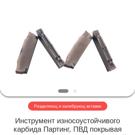
Technology
Co.,Ltd..
All
Rights
Reserved.
Developed
by
ECER
ДОМ
ПРОДУКТЫ
О
НАС
ПУТЕШЕСТВИЕ
ФАБРИКИ
Разделяющ и калибрующ вставки
Инструмент износоустойчивого
ПРОВЕРКА
карбида Партинг, ПВД покрывая