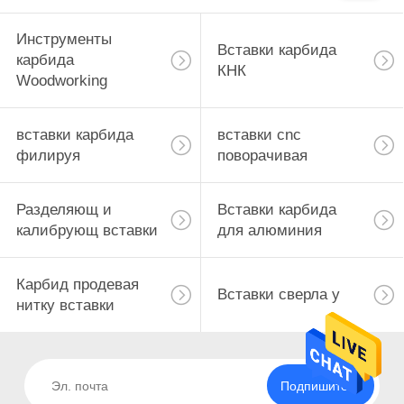
Инструменты
Вставки карбида
карбида
КНК
Woodworking
вставки карбида
вставки cnc
филируя
поворачивая
Разделяющ и
Вставки карбида
калибрующ вставки
для алюминия
Карбид продевая
Вставки сверла у
нитку вставки
Подпишитесь