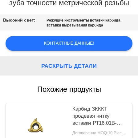
КАЧЕСТВА
зуба точности метрической резьбы
СВЯЖИТЕСЬ
Высокий свет:
,
Режущие инструменты вставки карбида
вставки вырезывания карбида
МЫ
КОНТАКТНЫЕ ДАННЫЕ!
НОВОСТИ
РАСКРЫТЬ ДЕТАЛИ
СПРОСИТЕ
ЦИТАТУ
Похожие продукты
КАРТА
САЙТА
Карбид ЗКККТ
продевая нитку
вставки РТ16.01В-
ПОЛИТИКА
Г55П ИБГ201 для
Договоренно MOQ:10 Piece / Pieces
подвергая