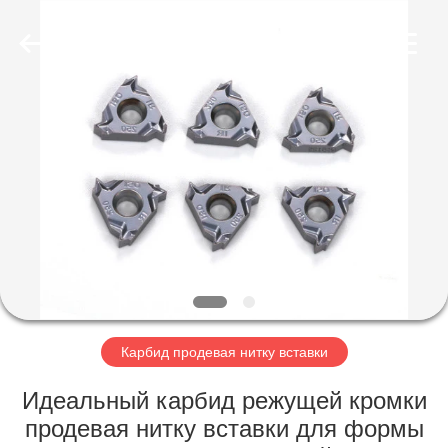
Technology
Co.,Ltd..
All
Rights
Reserved.
Developed
by
ECER
ДОМ
ПРОДУКТЫ
О
НАС
ПУТЕШЕСТВИЕ
ФАБРИКИ
Карбид продевая нитку вставки
Идеальный карбид режущей кромки
ПРОВЕРКА
продевая нитку вставки для формы