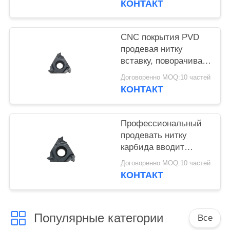
КОНФИДЕНЦИАЛЬНОСТИ
КОНТАКТ
механической
обработке стали
CNC покрытия PVD
продевая нитку
вставку, поворачивая
инструмент вводит
Договоренно MOQ:10 частей
16ER200ISO
КОНТАКТ
Профессиональный
продевать нитку
карбида вводит
16ER11W, образец
Договоренно MOQ:10 частей
приемлемый
КОНТАКТ
Популярные категории
Все