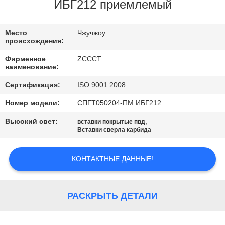
КАЧЕСТВА
ИБГ212 приемлемый
СВЯЖИТЕСЬ
Место
Чжучжоу
происхождения:
МЫ
Фирменное
ZCCCT
наименование:
НОВОСТИ
Сертификация:
ISO 9001:2008
Номер модели:
СПГТ050204-ПМ ИБГ212
СПРОСИТЕ
Высокий свет:
,
вставки покрытые пвд
ЦИТАТУ
Вставки сверла карбида
КОНТАКТНЫЕ ДАННЫЕ!
КАРТА
САЙТА
РАСКРЫТЬ ДЕТАЛИ
ПОЛИТИКА