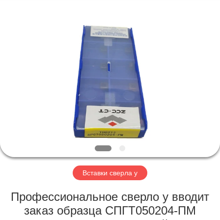
Technology
Co.,Ltd..
All
Rights
Reserved.
Developed
by
ECER
ДОМ
ПРОДУКТЫ
О
НАС
ПУТЕШЕСТВИЕ
ФАБРИКИ
Вставки сверла у
Профессиональное сверло у вводит
ПРОВЕРКА
заказ образца СПГТ050204-ПМ