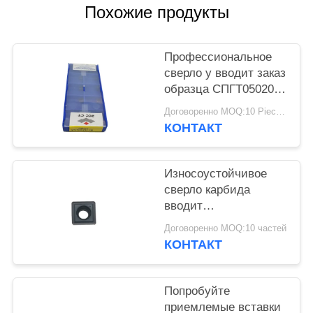
КОНФИДЕНЦИАЛЬНОСТИ
Похожие продукты
Профессиональное
сверло у вводит заказ
образца СПГТ050204-
ПМ ИБГ212
Договоренно MOQ:10 Piece / Pieces
приемлемый
КОНТАКТ
Износоустойчивое
сверло карбида
вводит
SPMG090408DG для
Договоренно MOQ:10 частей
подвергая
КОНТАКТ
механической
обработке стали
Попробуйте
приемлемые вставки