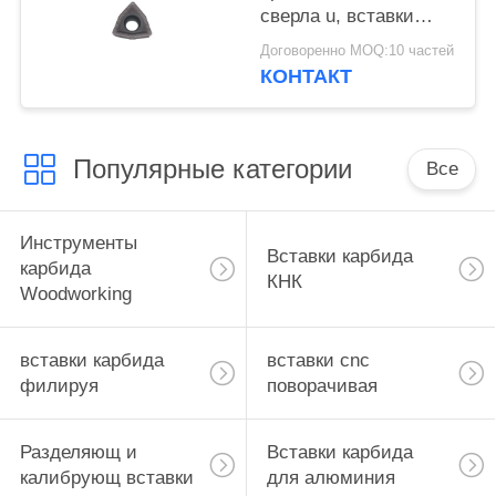
сверла u, вставки
WCMX06T308B-ZK
Договоренно MOQ:10 частей
карбида поворачивая
КОНТАКТ
Популярные категории
Все
Инструменты
Вставки карбида
карбида
КНК
Woodworking
вставки карбида
вставки cnc
филируя
поворачивая
Разделяющ и
Вставки карбида
калибрующ вставки
для алюминия