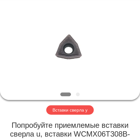
Technology
Co.,Ltd..
All
Rights
Reserved.
Developed
by
ECER
ДОМ
ПРОДУКТЫ
О
НАС
ПУТЕШЕСТВИЕ
ФАБРИКИ
Вставки сверла у
Попробуйте приемлемые вставки
ПРОВЕРКА
сверла u, вставки WCMX06T308B-