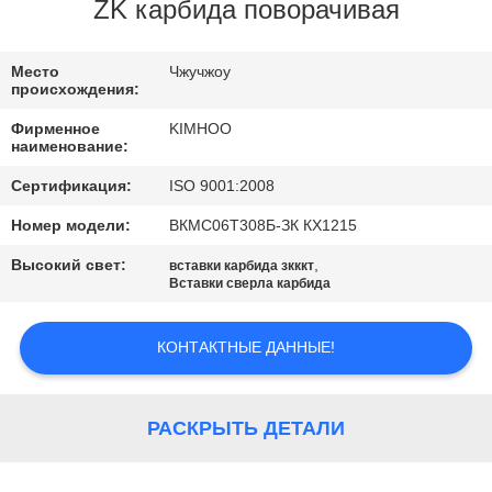
КАЧЕСТВА
ZK карбида поворачивая
СВЯЖИТЕСЬ
Место
Чжучжоу
происхождения:
МЫ
Фирменное
KIMHOO
наименование:
НОВОСТИ
Сертификация:
ISO 9001:2008
Номер модели:
ВКМС06Т308Б-ЗК КХ1215
СПРОСИТЕ
Высокий свет:
,
вставки карбида зкккт
ЦИТАТУ
Вставки сверла карбида
КОНТАКТНЫЕ ДАННЫЕ!
КАРТА
САЙТА
РАСКРЫТЬ ДЕТАЛИ
ПОЛИТИКА