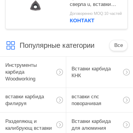
сверла u, вставки
WCMX06T308B-ZK
Договоренно MOQ:10 частей
карбида поворачивая
КОНТАКТ
Популярные категории
Все
Инструменты
Вставки карбида
карбида
КНК
Woodworking
вставки карбида
вставки cnc
филируя
поворачивая
Разделяющ и
Вставки карбида
калибрующ вставки
для алюминия