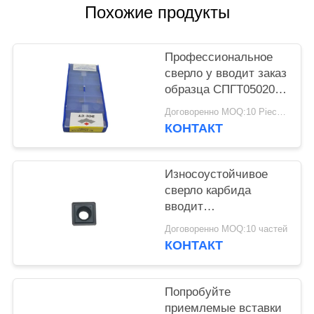
КОНФИДЕНЦИАЛЬНОСТИ
Похожие продукты
Профессиональное
сверло у вводит заказ
образца СПГТ050204-
ПМ ИБГ212
Договоренно MOQ:10 Piece / Pieces
приемлемый
КОНТАКТ
Износоустойчивое
сверло карбида
вводит
SPMG090408DG для
Договоренно MOQ:10 частей
подвергая
КОНТАКТ
механической
обработке стали
Попробуйте
приемлемые вставки