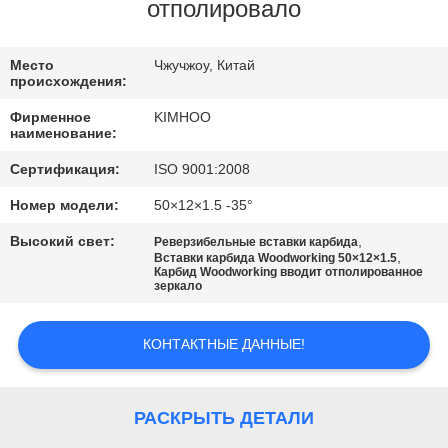
КАЧЕСТВА
отполировало
СВЯЖИТЕСЬ
Место
Чжучжоу, Китай
происхождения:
МЫ
Фирменное
KIMHOO
наименование:
НОВОСТИ
Сертификация:
ISO 9001:2008
Номер модели:
50×12×1.5 -35°
СПРОСИТЕ
Высокий свет:
,
Реверзибельные вставки карбида
ЦИТАТУ
,
Вставки карбида Woodworking 50×12×1.5
Карбид Woodworking вводит отполированное
зеркало
КАРТА
КОНТАКТНЫЕ ДАННЫЕ!
САЙТА
ПОЛИТИКА
РАСКРЫТЬ ДЕТАЛИ