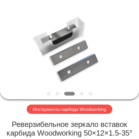
Technology
Co.,Ltd..
All
Rights
Reserved.
Developed
by
ECER
ДОМ
ПРОДУКТЫ
О
НАС
ПУТЕШЕСТВИЕ
ФАБРИКИ
Инструменты карбида Woodworking
Реверзибельное зеркало вставок
ПРОВЕРКА
карбида Woodworking 50×12×1.5-35°