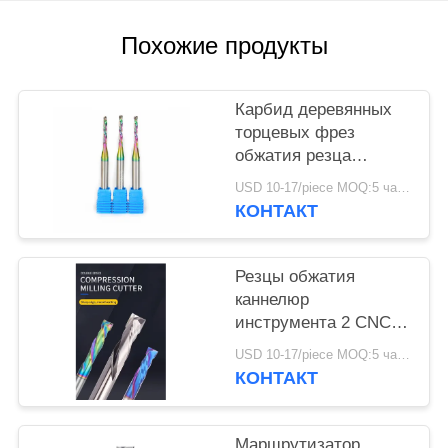
КОНФИДЕНЦИАЛЬНОСТИ
Похожие продукты
Карбид деревянных
торцевых фрез
обжатия резца
твердый вверх и вниз
USD 10-17/piece MOQ:5 частей
покрытия радуги DLC
КОНТАКТ
Резцы обжатия
каннелюр
инструмента 2 CNC
оптовой цены
USD 10-17/piece MOQ:5 частей
деревянные с Nano
КОНТАКТ
голубым покрытием
Маршрутизатор