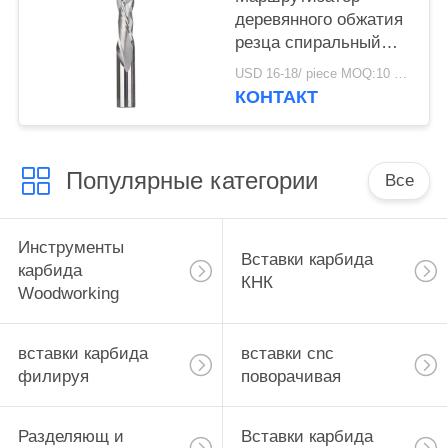
деревянного обжатия
резца спиральный
сдержал твердый
USD 16-18/ piece MOQ:10 частей
карбид вверх и вниз
КОНТАКТ
Популярные категории
Все
Инструменты
Вставки карбида
карбида
КНК
Woodworking
вставки карбида
вставки cnc
филируя
поворачивая
Разделяющ и
Вставки карбида