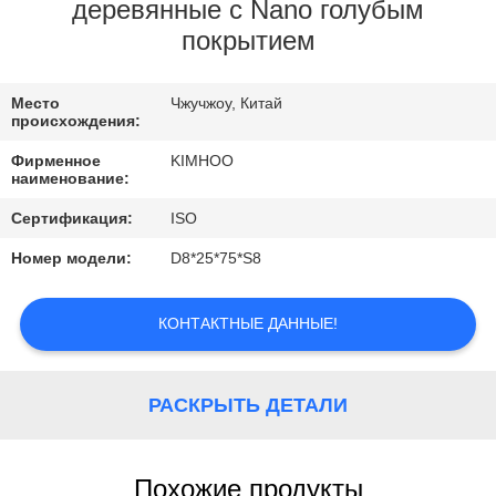
КАЧЕСТВА
деревянные с Nano голубым
покрытием
СВЯЖИТЕСЬ
Место
Чжучжоу, Китай
МЫ
происхождения:
Фирменное
KIMHOO
НОВОСТИ
наименование:
Сертификация:
ISO
СПРОСИТЕ
Номер модели:
D8*25*75*S8
ЦИТАТУ
КОНТАКТНЫЕ ДАННЫЕ!
КАРТА
САЙТА
РАСКРЫТЬ ДЕТАЛИ
ПОЛИТИКА
Похожие продукты