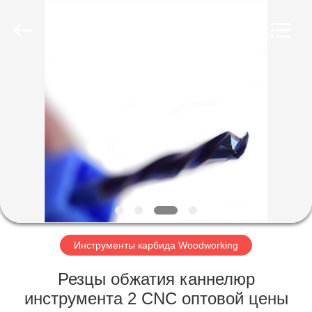
Technology
Co.,Ltd..
All
Rights
Reserved.
Developed
by
ECER
ДОМ
ПРОДУКТЫ
О
НАС
ПУТЕШЕСТВИЕ
ФАБРИКИ
Инструменты карбида Woodworking
Резцы обжатия каннелюр
ПРОВЕРКА
инструмента 2 CNC оптовой цены