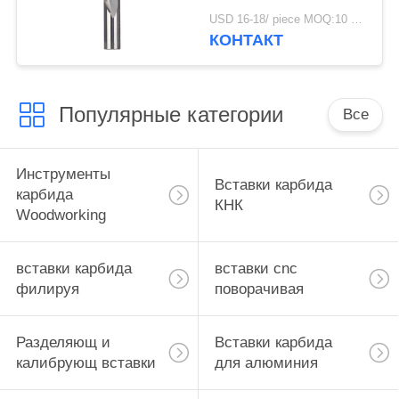
сдержал твердый
USD 16-18/ piece MOQ:10 частей
карбид вверх и вниз
КОНТАКТ
Популярные категории
Все
Инструменты
Вставки карбида
карбида
КНК
Woodworking
вставки карбида
вставки cnc
филируя
поворачивая
Разделяющ и
Вставки карбида
калибрующ вставки
для алюминия