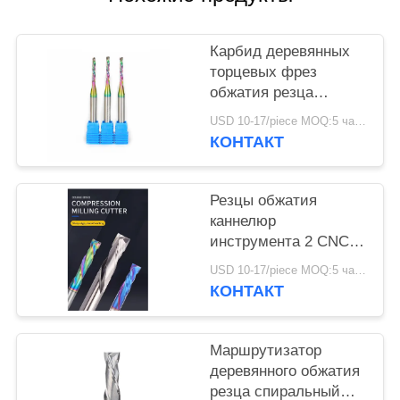
КОНФИДЕНЦИАЛЬНОСТИ
Карбид деревянных
торцевых фрез
обжатия резца
твердый вверх и вниз
USD 10-17/piece MOQ:5 частей
покрытия радуги DLC
КОНТАКТ
Резцы обжатия
каннелюр
инструмента 2 CNC
оптовой цены
USD 10-17/piece MOQ:5 частей
деревянные с Nano
КОНТАКТ
голубым покрытием
Маршрутизатор
деревянного обжатия
резца спиральный